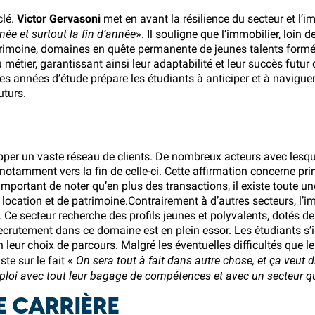
clé.
Victor Gervasoni
met en avant la résilience du secteur et l’
née et surtout la fin d’année
». Il souligne que l’immobilier, loin d
patrimoine, domaines en quête permanente de jeunes talents for
métier, garantissant ainsi leur adaptabilité et leur succès futur 
ères années d’étude prépare les étudiants à anticiper et à navig
uturs.
pper un vaste réseau de clients. De nombreux acteurs avec lesque
notamment vers la fin de celle-ci. Cette affirmation concerne pri
t important de noter qu’en plus des transactions, il existe toute
e location et de patrimoine.Contrairement à d’autres secteurs, l’i
. Ce secteur recherche des profils jeunes et polyvalents, dotés 
recrutement dans ce domaine est en plein essor. Les étudiants 
n leur choix de parcours. Malgré les éventuelles difficultés que 
On sera tout à fait dans autre chose, et ça veut 
ste sur le fait «
ploi avec tout leur bagage de compétences et avec un secteur qui 
E CARRIÈRE