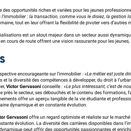
re des opportunités riches et variées pour les jeunes professionn
 l’immobilier : la transaction, comme vous le disiez, la gestion lo
e, tout en leur offrant la flexibilité de pivoter vers d’autres mé
cialisations est un atout majeur dans un secteur aussi dynamiqu
er en cours de route offrent une vision rassurante pour les jeune
S
Le métier est juste d
spective encourageante sur l’immobilier : «
s et la diversité des compétences à développer, du droit à l’u
Le plus intéressant, c’est de nou
ier,
Victor Gervasoni
conseille : «
près le secteur, ses débouchés et le contenu des formations, faci
nements offre un aperçu tangible de la vie étudiante et professi
maine dynamique et en constante évolution.
tor Gervasoni
offre un regard optimiste et réaliste sur le march
stante évolution. La diversité des carrières disponibles dans l’i
 dynamique peut offrir des opportunités passionnantes et enrich