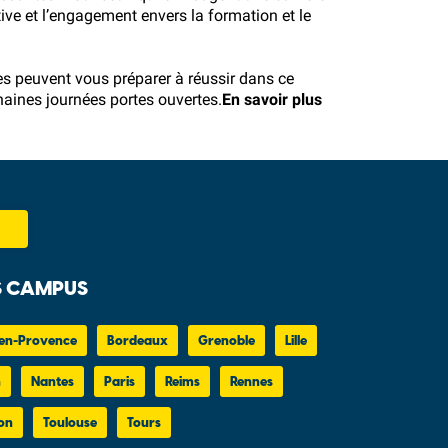
ive et l’engagement envers la formation et le
les peuvent vous préparer à réussir dans ce
chaines
journées portes ouvertes
.
En savoir plus
 CAMPUS
en-Provence
Bordeaux
Grenoble
Lille
n
Nantes
Paris
Reims
Rennes
on
Toulouse
Tours