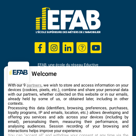
EFAB, une école du réseau Eductive
Établissement d'Enseignement Supérieur Privé Technique
Welcome
Dernière mise à jour : Septembre 2025
With our 9
partners
, we wish to store and access information on your
devices (cookies, pixels, etc.), combine and share your personal data
with our partners, whether collected on this website or in our emails,
already held by some of us, or obtained later, including in other
contexts.
Processing this data (identifiers, browsing, preferences, purchases,
loyalty programs, IP and emails, location, etc.) allows developing and
offering you services and ads across your devices (including by
email), personalising them, measuring their performance, and
analysing audiences. Session recording of your browsing and
interactions helps improve your experience.
You can "accept all" and withdraw your consent at any time via the