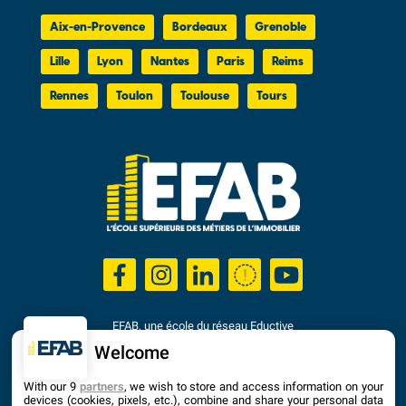
Aix-en-Provence
Bordeaux
Grenoble
Lille
Lyon
Nantes
Paris
Reims
Rennes
Toulon
Toulouse
Tours
EFAB, une école du réseau Eductive
Établissement d'Enseignement Supérieur Privé Technique
Welcome
Dernière mise à jour : Septembre 2025
With our 9
partners
, we wish to store and access information on your
devices (cookies, pixels, etc.), combine and share your personal data