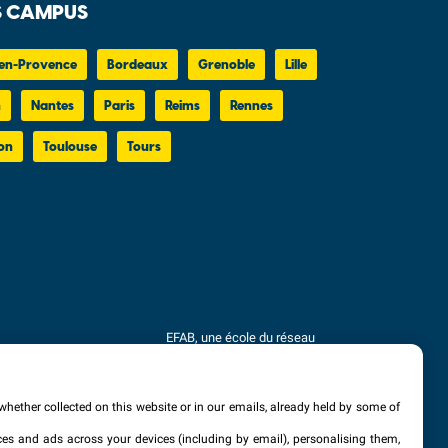
 CAMPUS
en-Provence
Bordeaux
Grenoble
Lille
n
Nantes
Paris
Reims
Rennes
on
Toulouse
Tours
EFAB, une école du réseau
Eductive
Établissement d'Enseignement
Supérieur Privé Technique
whether collected on this website or in our emails, already held by some of
vices and ads across your devices (including by email), personalising them,