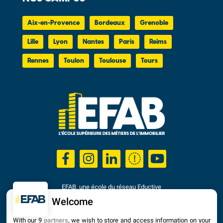
Aix-en-Provence
Bordeaux
Grenoble
Lille
Lyon
Nantes
Paris
Reims
Rennes
Toulon
Toulouse
Tours
EFAB, une école du réseau Eductive
Établissement d'Enseignement Supérieur Privé Technique
Welcome
Dernière mise à jour : Septembre 2025
With our 9
partners
, we wish to store and access information on your