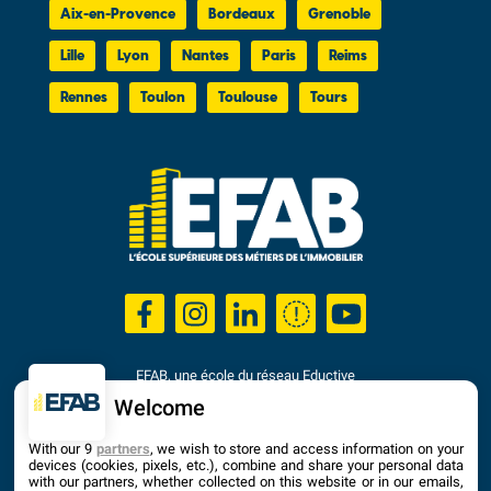
Aix-en-Provence
Bordeaux
Grenoble
Lille
Lyon
Nantes
Paris
Reims
Rennes
Toulon
Toulouse
Tours
EFAB, une école du réseau Eductive
Établissement d'Enseignement Supérieur Privé Technique
Welcome
Dernière mise à jour : Septembre 2025
With our 9
partners
, we wish to store and access information on your
devices (cookies, pixels, etc.), combine and share your personal data
with our partners, whether collected on this website or in our emails,