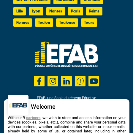
Aix-en-Provence
Bordeaux
Grenoble
Lille
Lyon
Nantes
Paris
Reims
Rennes
Toulon
Toulouse
Tours
EFAB, une école du réseau Eductive
Établissement d'Enseignement Supérieur Privé Technique
Welcome
Dernière mise à jour : Septembre 2025
With our 9
partners
, we wish to store and access information on your
devices (cookies, pixels, etc.), combine and share your personal data
with our partners, whether collected on this website or in our emails,
already held by some of us, or obtained later, including in other