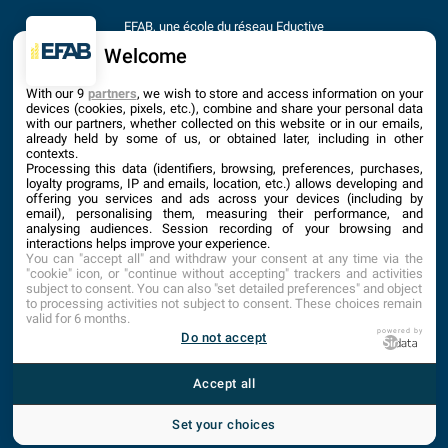
EFAB, une école du réseau Eductive
Établissement d'Enseignement Supérieur Privé Technique
Welcome
Dernière mise à jour : Septembre 2025
With our 9
partners
, we wish to store and access information on your
devices (cookies, pixels, etc.), combine and share your personal data
with our partners, whether collected on this website or in our emails,
already held by some of us, or obtained later, including in other
contexts.
Processing this data (identifiers, browsing, preferences, purchases,
loyalty programs, IP and emails, location, etc.) allows developing and
offering you services and ads across your devices (including by
email), personalising them, measuring their performance, and
analysing audiences. Session recording of your browsing and
interactions helps improve your experience.
You can "accept all" and withdraw your consent at any time via the
"cookie" icon, or "continue without accepting" trackers and activities
subject to consent. You can also "set detailed preferences" and object
to processing activities not subject to consent. These choices remain
valid for 6 months.
ACCUEIL
PLAN DU SITE
CONTACT
1
powered by
Do not accept
MENTIONS LÉGALES
TARIFS
CONDITIONS GÉNÉRALES D’INSCRIPTION
INTRANET
Accept all
Set your choices