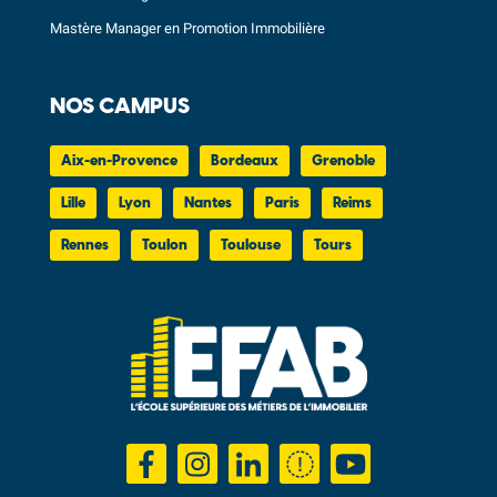
Mastère Manager en Promotion Immobilière
NOS CAMPUS
Aix-en-Provence
Bordeaux
Grenoble
Lille
Lyon
Nantes
Paris
Reims
Rennes
Toulon
Toulouse
Tours