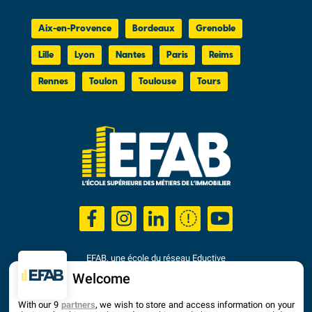
Aix-en-Provence
Bordeaux
Grenoble
Lille
Lyon
Nantes
Paris
Reims
Rennes
Toulon
Toulouse
Tours
EFAB, une école du réseau Eductive
Établissement d'Enseignement Supérieur Privé Technique
Welcome
Dernière mise à jour : Septembre 2025
With our 9
partners
, we wish to store and access information on your