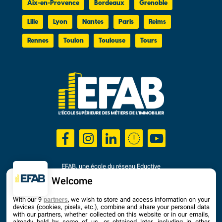
Aix-en-Provence
Bordeaux
Grenoble
Lille
Lyon
Nantes
Paris
Reims
Rennes
Toulon
Toulouse
Tours
EFAB, une école du réseau Eductive
Établissement d'Enseignement Supérieur Privé Technique
Welcome
Dernière mise à jour : Septembre 2025
With our 9
partners
, we wish to store and access information on your
devices (cookies, pixels, etc.), combine and share your personal data
with our partners, whether collected on this website or in our emails,
already held by some of us, or obtained later, including in other