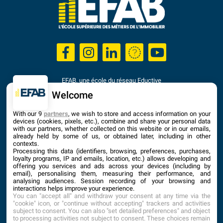
EFAB, une école du réseau Eductive
Établissement d'Enseignement Supérieur Privé Technique
Welcome
Dernière mise à jour : Septembre 2025
With our 9
partners
, we wish to store and access information on your
devices (cookies, pixels, etc.), combine and share your personal data
with our partners, whether collected on this website or in our emails,
already held by some of us, or obtained later, including in other
contexts.
Processing this data (identifiers, browsing, preferences, purchases,
loyalty programs, IP and emails, location, etc.) allows developing and
offering you services and ads across your devices (including by
email), personalising them, measuring their performance, and
analysing audiences. Session recording of your browsing and
interactions helps improve your experience.
You can "accept all" and withdraw your consent at any time via the
"cookie" icon, or "continue without accepting" trackers and activities
subject to consent. You can also "set detailed preferences" and object
to processing activities not subject to consent. These choices remain