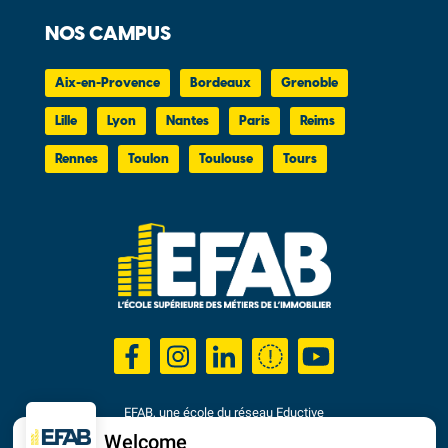
NOS CAMPUS
Aix-en-Provence
Bordeaux
Grenoble
Lille
Lyon
Nantes
Paris
Reims
Rennes
Toulon
Toulouse
Tours
EFAB, une école du réseau Eductive
Établissement d'Enseignement Supérieur Privé Technique
Welcome