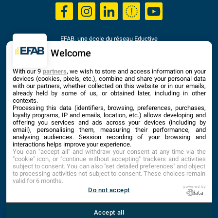
EFAB, une école du réseau Eductive
Établissement d'Enseignement Supérieur Privé Technique
Welcome
Dernière mise à jour : Septembre 2025
With our 9
partners
, we wish to store and access information on your
devices (cookies, pixels, etc.), combine and share your personal data
with our partners, whether collected on this website or in our emails,
already held by some of us, or obtained later, including in other
contexts.
Processing this data (identifiers, browsing, preferences, purchases,
loyalty programs, IP and emails, location, etc.) allows developing and
offering you services and ads across your devices (including by
email), personalising them, measuring their performance, and
analysing audiences. Session recording of your browsing and
interactions helps improve your experience.
You can "accept all" and withdraw your consent at any time via the
"cookie" icon, or "continue without accepting" trackers and activities
subject to consent. You can also "set detailed preferences" and object
to processing activities not subject to consent. These choices remain
valid for 6 months.
ACCUEIL
PLAN DU SITE
CONTACT
1
powered by
Do not accept
MENTIONS LÉGALES
TARIFS
CONDITIONS GÉNÉRALES D’INSCRIPTION
INTRANET
Accept all