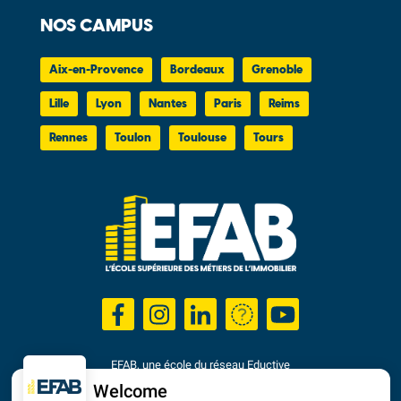
NOS CAMPUS
Aix-en-Provence
Bordeaux
Grenoble
Lille
Lyon
Nantes
Paris
Reims
Rennes
Toulon
Toulouse
Tours
EFAB, une école du réseau Eductive
Établissement d'Enseignement Supérieur Privé Technique
Welcome