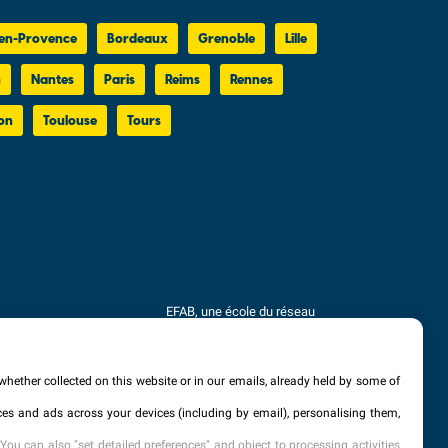
en-Provence
Bordeaux
Grenoble
Lille
n
Nantes
Paris
Reims
Rennes
on
Toulouse
Tours
EFAB, une école du réseau
Eductive
Établissement d'Enseignement
Supérieur Privé Technique
whether collected on this website or in our emails, already held by some of
vices and ads across your devices (including by email), personalising them,
Dernière mise à jour : Septembre
ALES D’INSCRIPTION
You can also "set detailed preferences" and object to processing activities
2025