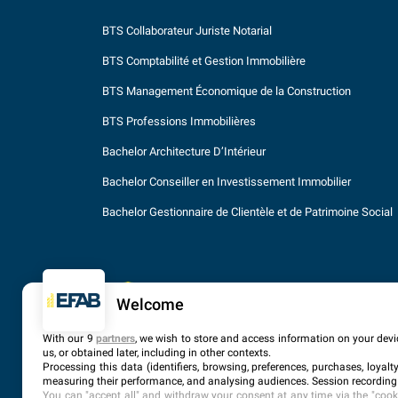
BTS Collaborateur Juriste Notarial
BTS Comptabilité et Gestion Immobilière
BTS Management Économique de la Construction
BTS Professions Immobilières
Bachelor Architecture D’Intérieur
Bachelor Conseiller en Investissement Immobilier
Bachelor Gestionnaire de Clientèle et de Patrimoine Social
Welcome
With our 9
partners
, we wish to store and access information on your devic
us, or obtained later, including in other contexts.
Processing this data (identifiers, browsing, preferences, purchases, loyal
ACCUEIL
PLAN DU S
measuring their performance, and analysing audiences. Session recording 
You can "accept all" and withdraw your consent at any time via the "cookie