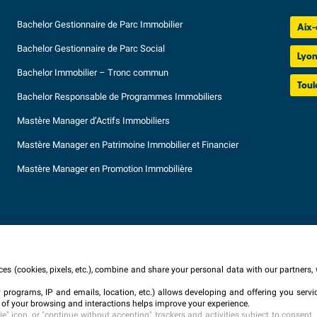
Bachelor Gestionnaire de Parc Immobilier
Aix-
Bachelor Gestionnaire de Parc Social
Lyo
Bachelor Immobilier – Tronc commun
Toul
Bachelor Responsable de Programmes Immobiliers
Mastère Manager d’Actifs Immobiliers
Mastère Manager en Patrimoine Immobilier et Financier
Mastère Manager en Promotion Immobilière
es (cookies, pixels, etc.), combine and share your personal data with our partners, 
ty programs, IP and emails, location, etc.) allows developing and offering you ser
ITE
CONTACT
MENTIONS LÉGALES
TARIFS
CONDITIONS GÉNÉR
of your browsing and interactions helps improve your experience.
" icon, or "continue without accepting" trackers and activities subject to consent. 