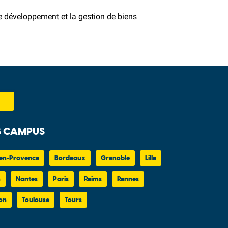
le développement et la gestion de biens
 CAMPUS
en-Provence
Bordeaux
Grenoble
Lille
n
Nantes
Paris
Reims
Rennes
on
Toulouse
Tours