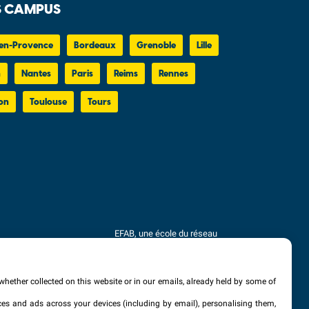
 CAMPUS
en-Provence
Bordeaux
Grenoble
Lille
n
Nantes
Paris
Reims
Rennes
on
Toulouse
Tours
EFAB, une école du réseau
Eductive
Établissement d'Enseignement
Supérieur Privé Technique
whether collected on this website or in our emails, already held by some of
vices and ads across your devices (including by email), personalising them,