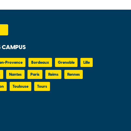
 CAMPUS
en-Provence
Bordeaux
Grenoble
Lille
n
Nantes
Paris
Reims
Rennes
on
Toulouse
Tours