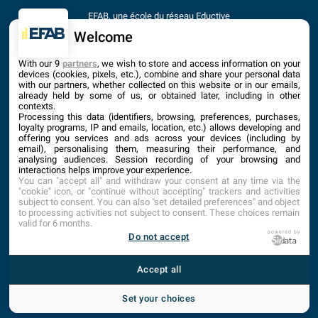
EFAB, une école du réseau Eductive
Établissement d'Enseignement Supérieur Privé Technique
Welcome
Dernière mise à jour : Septembre 2025
With our 9
partners
, we wish to store and access information on your
devices (cookies, pixels, etc.), combine and share your personal data
with our partners, whether collected on this website or in our emails,
already held by some of us, or obtained later, including in other
contexts.
Processing this data (identifiers, browsing, preferences, purchases,
loyalty programs, IP and emails, location, etc.) allows developing and
offering you services and ads across your devices (including by
email), personalising them, measuring their performance, and
analysing audiences. Session recording of your browsing and
interactions helps improve your experience.
You can "accept all" and withdraw your consent at any time via the
"cookie" icon, or "continue without accepting" trackers and activities
subject to consent. You can also "set detailed preferences" and object
to processing activities not subject to consent. These choices remain
valid for 6 months.
ACCUEIL
PLAN DU SITE
CONTACT
1
powered by
Do not accept
MENTIONS LÉGALES
TARIFS
CONDITIONS GÉNÉRALES D’INSCRIPTION
INTRANET
Accept all
Set your choices