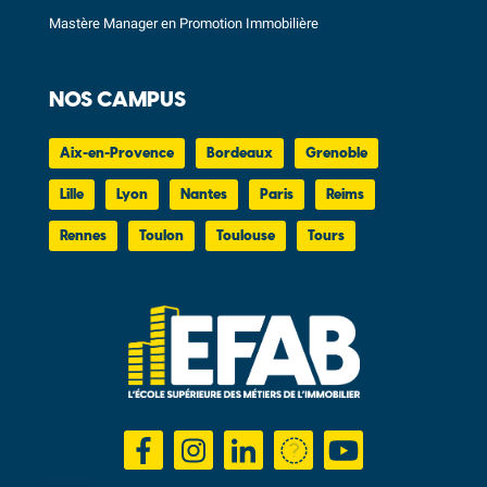
Mastère Manager en Promotion Immobilière
NOS CAMPUS
Aix-en-Provence
Bordeaux
Grenoble
Lille
Lyon
Nantes
Paris
Reims
Rennes
Toulon
Toulouse
Tours