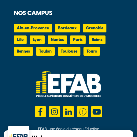
NOS CAMPUS
Aix-en-Provence
Bordeaux
Grenoble
Lille
Lyon
Nantes
Paris
Reims
Rennes
Toulon
Toulouse
Tours
EFAB, une école du réseau Eductive
Établissement d'Enseignement Supérieur Privé Technique