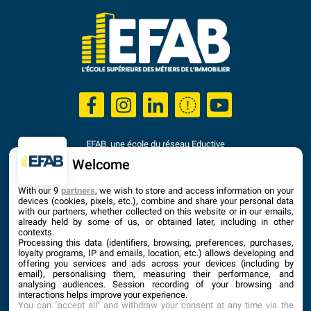
EFAB, une école du réseau Eductive
Établissement d'Enseignement Supérieur Privé Technique
Welcome
Dernière mise à jour : Septembre 2025
With our 9
partners
, we wish to store and access information on your
devices (cookies, pixels, etc.), combine and share your personal data
with our partners, whether collected on this website or in our emails,
already held by some of us, or obtained later, including in other
contexts.
Processing this data (identifiers, browsing, preferences, purchases,
loyalty programs, IP and emails, location, etc.) allows developing and
offering you services and ads across your devices (including by
email), personalising them, measuring their performance, and
analysing audiences. Session recording of your browsing and
interactions helps improve your experience.
You can "accept all" and withdraw your consent at any time via the